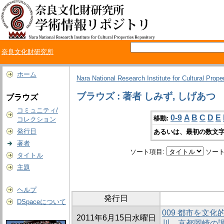
奈良文化財研究所
ホーム
Nara National Research Institute for Cultural Prope
ブラウズ : 著者 しみず, しげあつ
ブラウズ
コミュニティ/
0-9
A
B
C
D
E
移動:
コレクション
発行日
あるいは、最初の数文字
著者
ソート項目:
ソート
タイトル
主題
ヘルプ
発行日
DSpaceについて
009 都市を文化
2011年6月15日水曜日
川、京都岡崎の