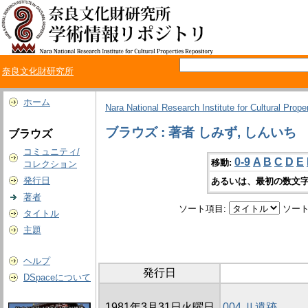
奈良文化財研究所
ホーム
Nara National Research Institute for Cultural Prope
ブラウズ : 著者 しみず, しんいち
ブラウズ
コミュニティ/
0-9
A
B
C
D
E
移動:
コレクション
発行日
あるいは、最初の数文字
著者
ソート項目:
ソート
タイトル
主題
ヘルプ
発行日
DSpaceについて
1981年3月31日火曜日
004 Ⅱ遺跡