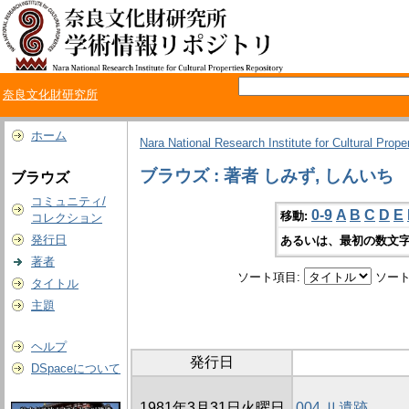
奈良文化財研究所
ホーム
Nara National Research Institute for Cultural Prope
ブラウズ : 著者 しみず, しんいち
ブラウズ
コミュニティ/
0-9
A
B
C
D
E
移動:
コレクション
発行日
あるいは、最初の数文字
著者
ソート項目:
ソート
タイトル
主題
ヘルプ
発行日
DSpaceについて
1981年3月31日火曜日
004 Ⅱ遺跡