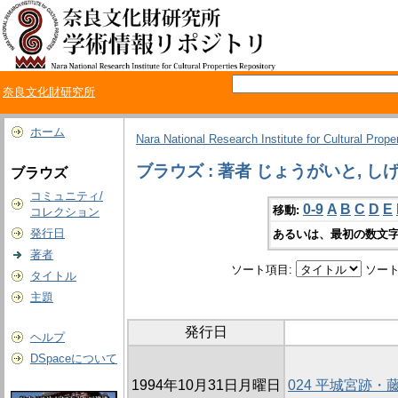
奈良文化財研究所
ホーム
Nara National Research Institute for Cultural Prope
ブラウズ : 著者 じょうがいと, し
ブラウズ
コミュニティ/
0-9
A
B
C
D
E
移動:
コレクション
発行日
あるいは、最初の数文字
著者
ソート項目:
ソート
タイトル
主題
発行日
ヘルプ
DSpaceについて
1994年10月31日月曜日
024 平城宮跡