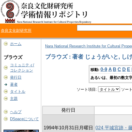
奈良文化財研究所
ホーム
Nara National Research Institute for Cultural Prope
ブラウズ : 著者 じょうがいと, し
ブラウズ
コミュニティ/
0-9
A
B
C
D
E
移動:
コレクション
発行日
あるいは、最初の数文字
著者
ソート項目:
ソート
タイトル
主題
発行日
ヘルプ
DSpaceについて
1994年10月31日月曜日
024 平城宮跡