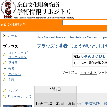
奈良文化財研究所
ホーム
Nara National Research Institute for Cultural Prope
ブラウズ : 著者 じょうがいと, し
ブラウズ
コミュニティ/
0-9
A
B
C
D
E
移動:
コレクション
発行日
あるいは、最初の数文字
著者
ソート項目:
ソート
タイトル
主題
発行日
ヘルプ
DSpaceについて
1994年10月31日月曜日
024 平城宮跡