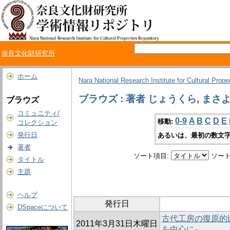
奈良文化財研究所
ホーム
Nara National Research Institute for Cultural Prope
ブラウズ : 著者 じょうくら, まさ
ブラウズ
コミュニティ/
0-9
A
B
C
D
E
移動:
コレクション
発行日
あるいは、最初の数文字
著者
ソート項目:
ソート
タイトル
主題
ヘルプ
発行日
DSpaceについて
古代工房の復原的
2011年3月31日木曜日
を中心に-