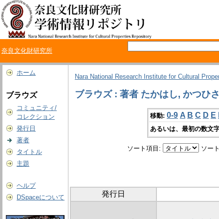
奈良文化財研究所
ホーム
Nara National Research Institute for Cultural Prope
ブラウズ : 著者 たかはし, かつひ
ブラウズ
コミュニティ/
0-9
A
B
C
D
E
移動:
コレクション
発行日
あるいは、最初の数文字
著者
ソート項目:
ソート
タイトル
主題
ヘルプ
発行日
DSpaceについて