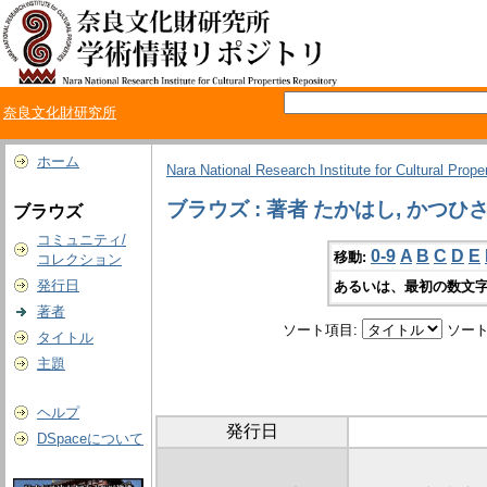
奈良文化財研究所
ホーム
Nara National Research Institute for Cultural Prope
ブラウズ : 著者 たかはし, かつひ
ブラウズ
コミュニティ/
0-9
A
B
C
D
E
移動:
コレクション
発行日
あるいは、最初の数文字
著者
ソート項目:
ソート
タイトル
主題
ヘルプ
発行日
DSpaceについて