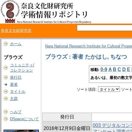
奈良文化財研究所
ホーム
Nara National Research Institute for Cultural Prope
ブラウズ : 著者 たかはし, ちなつ
ブラウズ
コミュニティ/
0-9
A
B
C
D
E
移動:
コレクション
発行日
あるいは、最初の数文字
著者
ソート項目:
ソート
タイトル
主題
ヘルプ
発行日
DSpaceについて
003 デジタルコ
2016年12月9日金曜日
アンケート調査の