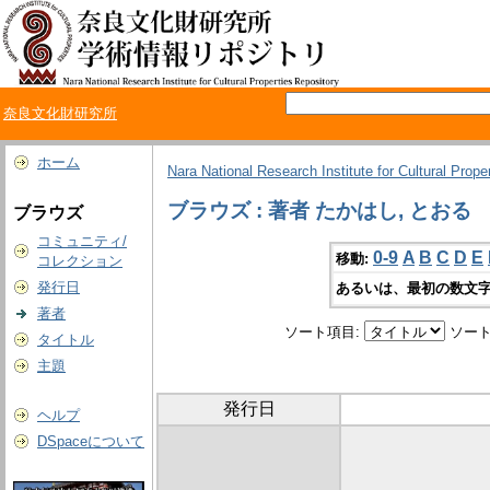
奈良文化財研究所
ホーム
Nara National Research Institute for Cultural Prope
ブラウズ : 著者 たかはし, とおる
ブラウズ
コミュニティ/
0-9
A
B
C
D
E
移動:
コレクション
発行日
あるいは、最初の数文字
著者
ソート項目:
ソート
タイトル
主題
発行日
ヘルプ
DSpaceについて