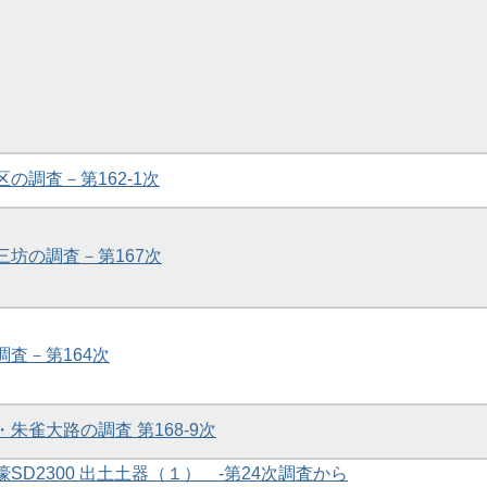
区の調査－第162-1次
・三坊の調査－第167次
調査－第164次
・朱雀大路の調査 第168-9次
濠SD2300 出土土器（１） -第24次調査から