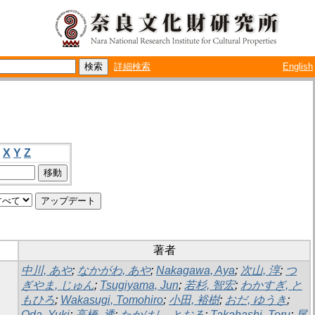
詳細検索
English
X
Y
Z
著者
中川, あや
;
なかがわ, あや
;
Nakagawa, Aya
;
次山, 淳
;
つ
ぎやま, じゅん
;
Tsugiyama, Jun
;
若杉, 智宏
;
わかすぎ, と
もひろ
;
Wakasugi, Tomohiro
;
小田, 裕樹
;
おだ, ゆうき
;
Oda, Yuki
;
高橋, 透
;
たかはし, とおる
;
Takahashi, Toru
;
尾