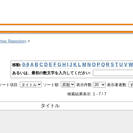
rties Repository
>
0-9
A
B
C
D
E
F
G
H
I
J
K
L
M
N
O
P
Q
R
S
T
U
V
W
移動:
あるいは、最初の数文字を入力してください:
ソート項目:
ソート順:
表示件数
表示著者数:
検索結果表示: 1 - 7 / 7
タイトル