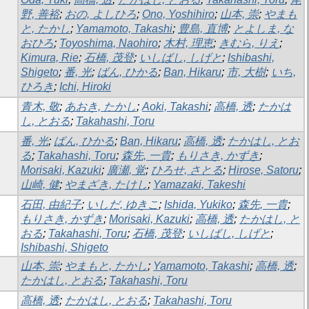
野, 善裕
;
おの, よしひろ
;
Ono, Yoshihiro
;
山本, 崇
;
やまも
と, たかし
;
Yamamoto, Takashi
;
豊島, 直博
;
とよしま, な
おひろ
;
Toyoshima, Naohiro
;
木村, 理恵
;
きむら, りえ
;
Kimura, Rie
;
石橋, 茂登
;
いしばし, しげと
;
Ishibashi,
Shigeto
;
番, 光
;
ばん, ひかる
;
Ban, Hikaru
;
市, 大樹
;
いち,
ひろき
;
Ichi, Hiroki
青木, 敬
;
あおき, たかし
;
Aoki, Takashi
;
高橋, 透
;
たかは
し, とおる
;
Takahashi, Toru
番, 光
;
ばん, ひかる
;
Ban, Hikaru
;
高橋, 透
;
たかはし, とお
る
;
Takahashi, Toru
;
森先, 一貴
;
もりさき, かずき
;
Morisaki, Kazuki
;
廣瀬, 覚
;
ひろせ, さとる
;
Hirose, Satoru
;
山崎, 健
;
やまざき, たけし
;
Yamazaki, Takeshi
石田, 由紀子
;
いしだ, ゆきこ
;
Ishida, Yukiko
;
森先, 一貴
;
もりさき, かずき
;
Morisaki, Kazuki
;
高橋, 透
;
たかはし, と
おる
;
Takahashi, Toru
;
石橋, 茂登
;
いしばし, しげと
;
Ishibashi, Shigeto
山本, 崇
;
やまもと, たかし
;
Yamamoto, Takashi
;
高橋, 透
;
たかはし, とおる
;
Takahashi, Toru
高橋, 透
;
たかはし, とおる
;
Takahashi, Toru