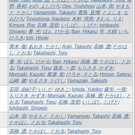
野, 善裕
;
おの, よしひろ
;
Ono, Yoshihiro
;
山本, 崇
;
やまも
と, たかし
;
Yamamoto, Takashi
;
豊島, 直博
;
とよしま, な
おひろ
;
Toyoshima, Naohiro
;
木村, 理恵
;
きむら, りえ
;
Kimura, Rie
;
石橋, 茂登
;
いしばし, しげと
;
Ishibashi,
Shigeto
;
番, 光
;
ばん, ひかる
;
Ban, Hikaru
;
市, 大樹
;
いち,
ひろき
;
Ichi, Hiroki
青木, 敬
;
あおき, たかし
;
Aoki, Takashi
;
高橋, 透
;
たかは
し, とおる
;
Takahashi, Toru
番, 光
;
ばん, ひかる
;
Ban, Hikaru
;
高橋, 透
;
たかはし, とお
る
;
Takahashi, Toru
;
森先, 一貴
;
もりさき, かずき
;
Morisaki, Kazuki
;
廣瀬, 覚
;
ひろせ, さとる
;
Hirose, Satoru
;
山崎, 健
;
やまざき, たけし
;
Yamazaki, Takeshi
石田, 由紀子
;
いしだ, ゆきこ
;
Ishida, Yukiko
;
森先, 一貴
;
もりさき, かずき
;
Morisaki, Kazuki
;
高橋, 透
;
たかはし, と
おる
;
Takahashi, Toru
;
石橋, 茂登
;
いしばし, しげと
;
Ishibashi, Shigeto
山本, 崇
;
やまもと, たかし
;
Yamamoto, Takashi
;
高橋, 透
;
たかはし, とおる
;
Takahashi, Toru
高橋, 透
;
たかはし, とおる
;
Takahashi, Toru