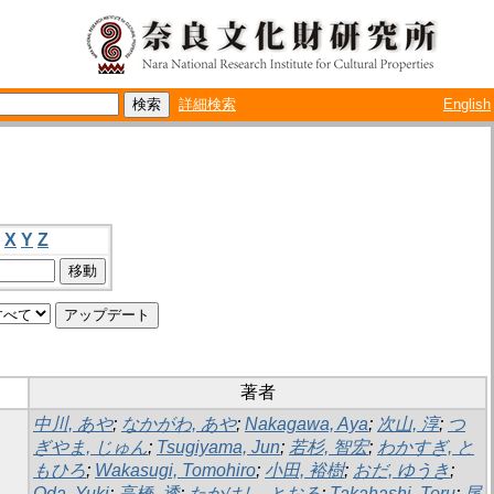
詳細検索
English
X
Y
Z
著者
中川, あや
;
なかがわ, あや
;
Nakagawa, Aya
;
次山, 淳
;
つ
ぎやま, じゅん
;
Tsugiyama, Jun
;
若杉, 智宏
;
わかすぎ, と
もひろ
;
Wakasugi, Tomohiro
;
小田, 裕樹
;
おだ, ゆうき
;
Oda, Yuki
;
高橋, 透
;
たかはし, とおる
;
Takahashi, Toru
;
尾