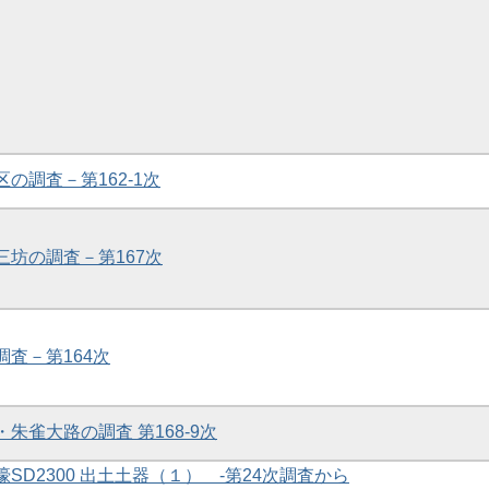
区の調査－第162-1次
・三坊の調査－第167次
調査－第164次
・朱雀大路の調査 第168-9次
濠SD2300 出土土器（１） -第24次調査から