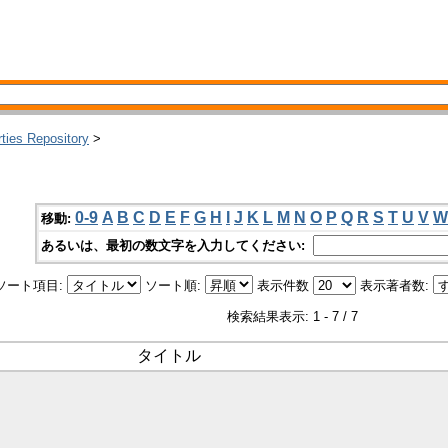
rties Repository
>
0-9
A
B
C
D
E
F
G
H
I
J
K
L
M
N
O
P
Q
R
S
T
U
V
W
移動:
あるいは、最初の数文字を入力してください:
ソート項目:
ソート順:
表示件数
表示著者数:
検索結果表示: 1 - 7 / 7
タイトル