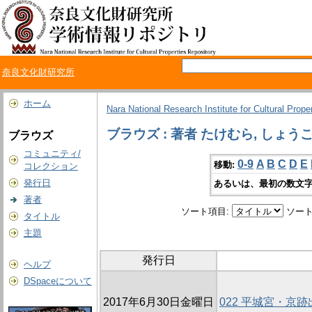
奈良文化財研究所
ホーム
Nara National Research Institute for Cultural Prope
ブラウズ : 著者 たけむら, しょう
ブラウズ
コミュニティ/
0-9
A
B
C
D
E
移動:
コレクション
発行日
あるいは、最初の数文字
著者
ソート項目:
ソート
タイトル
主題
発行日
ヘルプ
DSpaceについて
2017年6月30日金曜日
022 平城宮・京