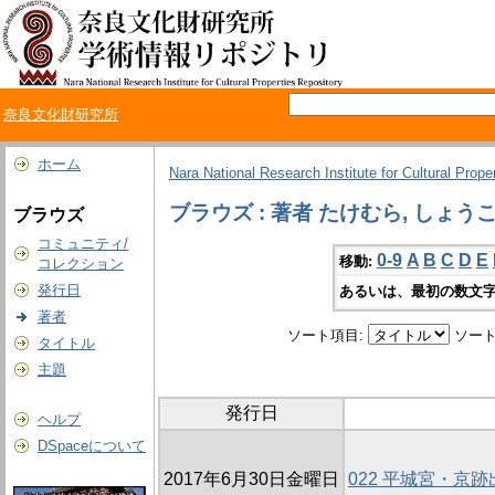
奈良文化財研究所
ホーム
Nara National Research Institute for Cultural Prope
ブラウズ : 著者 たけむら, しょう
ブラウズ
コミュニティ/
0-9
A
B
C
D
E
移動:
コレクション
発行日
あるいは、最初の数文字
著者
ソート項目:
ソート
タイトル
主題
発行日
ヘルプ
DSpaceについて
2017年6月30日金曜日
022 平城宮・京