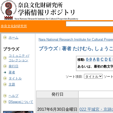
奈良文化財研究所
ホーム
Nara National Research Institute for Cultural Prope
ブラウズ : 著者 たけむら, しょう
ブラウズ
コミュニティ/
0-9
A
B
C
D
E
移動:
コレクション
発行日
あるいは、最初の数文字
著者
ソート項目:
ソート
タイトル
主題
発行日
ヘルプ
DSpaceについて
2017年6月30日金曜日
022 平城宮・京