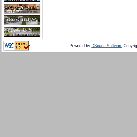
Powered by
DSpace Software
Copyrig