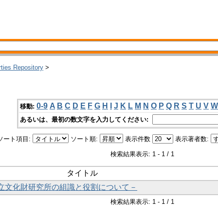
rties Repository
>
0-9
A
B
C
D
E
F
G
H
I
J
K
L
M
N
O
P
Q
R
S
T
U
V
W
移動:
あるいは、最初の数文字を入力してください:
ソート項目:
ソート順:
表示件数
表示著者数:
検索結果表示: 1 - 1 / 1
タイトル
良国立文化財研究所の組識と役割について－
検索結果表示: 1 - 1 / 1