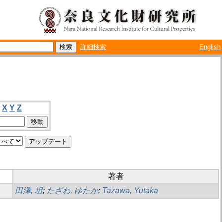
詳細検索
English
X
Y
Z
著者
田澤, 坦
;
たざわ, ゆたか
;
Tazawa, Yutaka