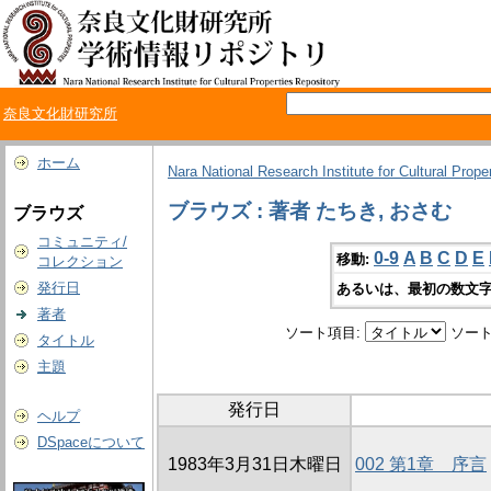
奈良文化財研究所
ホーム
Nara National Research Institute for Cultural Prope
ブラウズ : 著者 たちき, おさむ
ブラウズ
コミュニティ/
0-9
A
B
C
D
E
移動:
コレクション
発行日
あるいは、最初の数文字
著者
ソート項目:
ソート
タイトル
主題
発行日
ヘルプ
DSpaceについて
1983年3月31日木曜日
002 第1章 序言