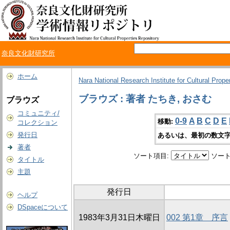
奈良文化財研究所
ホーム
Nara National Research Institute for Cultural Prope
ブラウズ : 著者 たちき, おさむ
ブラウズ
コミュニティ/
0-9
A
B
C
D
E
移動:
コレクション
発行日
あるいは、最初の数文字
著者
ソート項目:
ソート
タイトル
主題
発行日
ヘルプ
DSpaceについて
1983年3月31日木曜日
002 第1章 序言