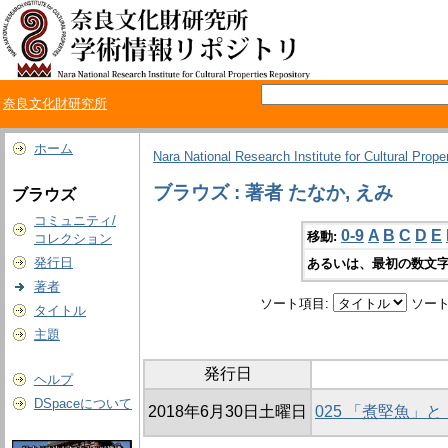
奈良文化財研究所
ホーム
Nara National Research Institute for Cultural Prope
ブラウズ : 著者 たなか, えみ
ブラウズ
コミュニティ/
0-9
A
B
C
D
E
移動:
コレクション
発行日
あるいは、最初の数文字
著者
ソート項目:
ソート
タイトル
主題
発行日
ヘルプ
DSpaceについて
2018年6月30日土曜日
025 「煮堅魚」