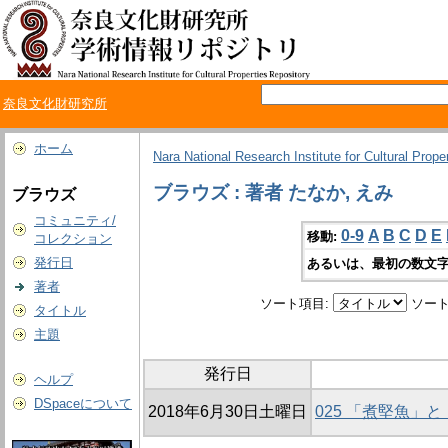
奈良文化財研究所
ホーム
Nara National Research Institute for Cultural Prope
ブラウズ : 著者 たなか, えみ
ブラウズ
コミュニティ/
0-9
A
B
C
D
E
移動:
コレクション
発行日
あるいは、最初の数文字
著者
ソート項目:
ソート
タイトル
主題
発行日
ヘルプ
DSpaceについて
2018年6月30日土曜日
025 「煮堅魚」