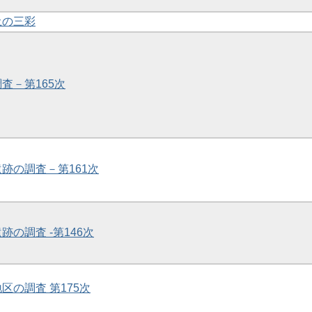
土の三彩
調査－第165次
遺跡の調査－第161次
跡の調査 -第146次
地区の調査 第175次