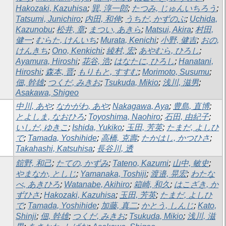
Hakozaki, Kazuhisa
;
巽, 淳一郎
;
たつみ, じゅんいちろう
;
Tatsumi, Junichiro
;
内田, 和伸
;
うちだ, かずのぶ
;
Uchida,
Kazunobu
;
松井, 章
;
まつい, あきら
;
Matsui, Akira
;
村田,
健一
;
むらた, けんいち
;
Murata, Kenichi
;
小野, 健吉
;
おの,
けんきち
;
Ono, Kenkichi
;
綾村, 宏
;
あやむら, ひろし
;
Ayamura, Hiroshi
;
花谷, 浩
;
はなたに, ひろし
;
Hanatani,
Hiroshi
;
森本, 晋
;
もりもと, すすむ
;
Morimoto, Susumu
;
佃, 幹雄
;
つくだ, みきお
;
Tsukuda, Mikio
;
浅川, 滋男
;
Asakawa, Shigeo
中川, あや
;
なかがわ, あや
;
Nakagawa, Aya
;
豊島, 直博
;
とよしま, なおひろ
;
Toyoshima, Naohiro
;
石田, 由紀子
;
いしだ, ゆきこ
;
Ishida, Yukiko
;
玉田, 芳英
;
たまだ, よしひ
で
;
Tamada, Yoshihide
;
高橋, 克壽
;
たかはし, かつひさ
;
Takahashi, Katsuhisa
;
長谷川, 透
舘野, 和己
;
たての, かずみ
;
Tateno, Kazumi
;
山中, 敏史
;
やまなか, としじ
;
Yamanaka, Toshiji
;
渡邉, 晃宏
;
わたな
べ, あきひろ
;
Watanabe, Akihiro
;
箱崎, 和久
;
はこざき, か
ずひさ
;
Hakozaki, Kazuhisa
;
玉田, 芳英
;
たまだ, よしひ
で
;
Tamada, Yoshihide
;
加藤, 真二
;
かとう, しんじ
;
Kato,
Shinji
;
佃, 幹雄
;
つくだ, みきお
;
Tsukuda, Mikio
;
浅川, 滋