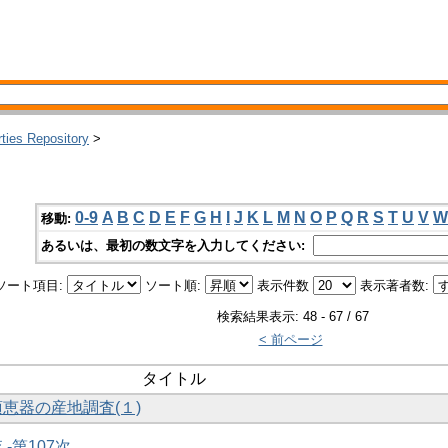
rties Repository
>
0-9
A
B
C
D
E
F
G
H
I
J
K
L
M
N
O
P
Q
R
S
T
U
V
W
移動:
あるいは、最初の数文字を入力してください:
ソート項目:
ソート順:
表示件数
表示著者数:
検索結果表示: 48 - 67 / 67
< 前ページ
タイトル
須恵器の産地調査(１)
 -第107次