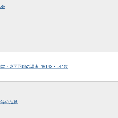
集会
四堂・東面回廊の調査 -第142・144次
会等の活動