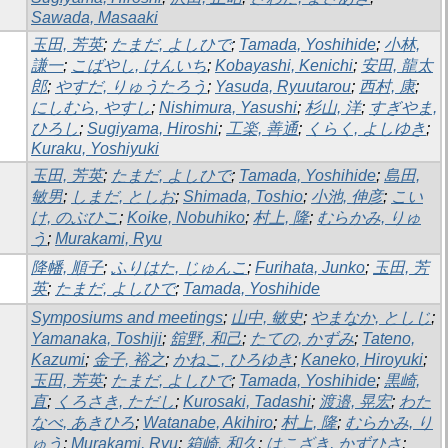
Sawada, Masaaki
玉田, 芳英
;
たまだ, よしひで
;
Tamada, Yoshihide
;
小林,
謙一
;
こばやし, けんいち
;
Kobayashi, Kenichi
;
安田, 龍太
郎
;
やすだ, りゅうたろう
;
Yasuda, Ryuutarou
;
西村, 康
;
にしむら, やすし
;
Nishimura, Yasushi
;
杉山, 洋
;
すぎやま,
ひろし
;
Sugiyama, Hiroshi
;
工楽, 善通
;
くらく, よしゆき
;
Kuraku, Yoshiyuki
玉田, 芳英
;
たまだ, よしひで
;
Tamada, Yoshihide
;
島田,
敏男
;
しまだ, としお
;
Shimada, Toshio
;
小池, 伸彦
;
こい
け, のぶひこ
;
Koike, Nobuhiko
;
村上, 隆
;
むらかみ, りゅ
う
;
Murakami, Ryu
降幡, 順子
;
ふりはた, じゅんこ
;
Furihata, Junko
;
玉田, 芳
英
;
たまだ, よしひで
;
Tamada, Yoshihide
Symposiums and meetings
;
山中, 敏史
;
やまなか, としじ
;
Yamanaka, Toshiji
;
舘野, 和己
;
たての, かずみ
;
Tateno,
Kazumi
;
金子, 裕之
;
かねこ, ひろゆき
;
Kaneko, Hiroyuki
;
玉田, 芳英
;
たまだ, よしひで
;
Tamada, Yoshihide
;
黒崎,
直
;
くろさき, ただし
;
Kurosaki, Tadashi
;
渡邉, 晃宏
;
わた
なべ, あきひろ
;
Watanabe, Akihiro
;
村上, 隆
;
むらかみ, り
ゅう
;
Murakami, Ryu
;
箱崎, 和久
;
はこざき, かずひさ
;