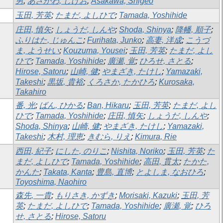
男
;
あさかわ, しげお
;
Asakawa, Shigeo
玉田, 芳英
;
たまだ, よしひで
;
Tamada, Yoshihide
庄田, 慎矢
;
しょうだ, しんや
;
Shoda, Shinya
;
降幡, 順子
;
ふりはた, じゅんこ
;
Furihata, Junko
;
高妻, 洋成
;
こうづ
ま, ようせい
;
Kouzuma, Yousei
;
玉田, 芳英
;
たまだ, よし
ひで
;
Tamada, Yoshihide
;
廣瀬, 覚
;
ひろせ, さとる
;
Hirose, Satoru
;
山崎, 健
;
やまざき, たけし
;
Yamazaki,
Takeshi
;
黒坂, 貴裕
;
くろさか, たかひろ
;
Kurosaka,
Takahiro
番, 光
;
ばん, ひかる
;
Ban, Hikaru
;
玉田, 芳英
;
たまだ, よし
ひで
;
Tamada, Yoshihide
;
庄田, 慎矢
;
しょうだ, しんや
;
Shoda, Shinya
;
山崎, 健
;
やまざき, たけし
;
Yamazaki,
Takeshi
;
木村, 理恵
;
きむら, りえ
;
Kimura, Rie
西田, 紀子
;
にした, のりこ
;
Nishita, Noriko
;
玉田, 芳英
;
た
まだ, よしひで
;
Tamada, Yoshihide
;
高田, 貫太
;
たかた,
かんた
;
Takata, Kanta
;
豊島, 直博
;
とよしま, なおひろ
;
Toyoshima, Naohiro
森先, 一貴
;
もりさき, かずき
;
Morisaki, Kazuki
;
玉田, 芳
英
;
たまだ, よしひで
;
Tamada, Yoshihide
;
廣瀬, 覚
;
ひろ
せ, さとる
;
Hirose, Satoru