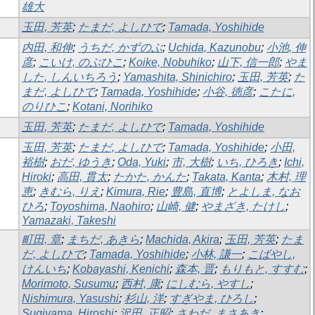
雄大
玉田, 芳英
;
たまだ, よしひで
;
Tamada, Yoshihide
内田, 和伸
;
うちだ, かずのぶ
;
Uchida, Kazunobu
;
小池, 伸
彦
;
こいけ, のぶひこ
;
Koike, Nobuhiko
;
山下, 信一郎
;
やま
した, しんいちろう
;
Yamashita, Shinichiro
;
玉田, 芳英
;
た
まだ, よしひで
;
Tamada, Yoshihide
;
小谷, 徳彦
;
こたに,
のりひこ
;
Kotani, Norihiko
玉田, 芳英
;
たまだ, よしひで
;
Tamada, Yoshihide
玉田, 芳英
;
たまだ, よしひで
;
Tamada, Yoshihide
;
小田,
裕樹
;
おだ, ゆうき
;
Oda, Yuki
;
市, 大樹
;
いち, ひろき
;
Ichi,
Hiroki
;
高田, 貫太
;
たかた, かんた
;
Takata, Kanta
;
木村, 理
恵
;
きむら, りえ
;
Kimura, Rie
;
豊島, 直博
;
とよしま, なお
ひろ
;
Toyoshima, Naohiro
;
山崎, 健
;
やまざき, たけし
;
Yamazaki, Takeshi
町田, 章
;
まちだ, あきら
;
Machida, Akira
;
玉田, 芳英
;
たま
だ, よしひで
;
Tamada, Yoshihide
;
小林, 謙一
;
こばやし,
けんいち
;
Kobayashi, Kenichi
;
森本, 晋
;
もりもと, すすむ
;
Morimoto, Susumu
;
西村, 康
;
にしむら, やすし
;
Nishimura, Yasushi
;
杉山, 洋
;
すぎやま, ひろし
;
Sugiyama, Hiroshi
;
沢田, 正昭
;
さわだ, まさあき
;