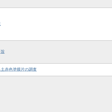
流
要旨
墳出土赤色塗膜片の調査