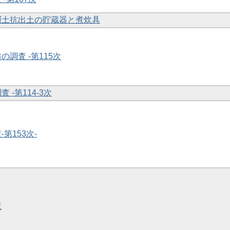
下層土抗出土の貯蔵器と煮炊具
の調査 -第115次
 -第114-3次
-第153次-
流