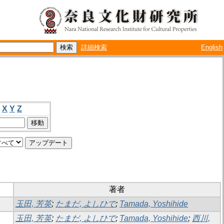
詳細検索
English
X
Y
Z
著者
玉田, 芳英
;
たまだ, よしひで
;
Tamada, Yoshihide
玉田, 芳英
;
たまだ, よしひで
;
Tamada, Yoshihide
;
西川,