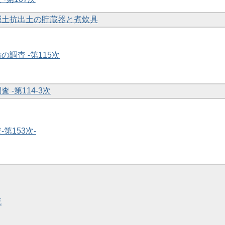
下層土抗出土の貯蔵器と煮炊具
の調査 -第115次
 -第114-3次
-第153次-
流