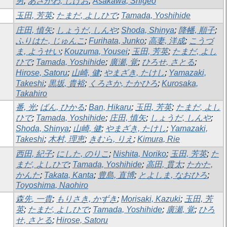
男
;
あさかわ, しげお
;
Asakawa, Shigeo
玉田, 芳英
;
たまだ, よしひで
;
Tamada, Yoshihide
庄田, 慎矢
;
しょうだ, しんや
;
Shoda, Shinya
;
降幡, 順子
;
ふりはた, じゅんこ
;
Furihata, Junko
;
高妻, 洋成
;
こうづ
ま, ようせい
;
Kouzuma, Yousei
;
玉田, 芳英
;
たまだ, よし
ひで
;
Tamada, Yoshihide
;
廣瀬, 覚
;
ひろせ, さとる
;
Hirose, Satoru
;
山崎, 健
;
やまざき, たけし
;
Yamazaki,
Takeshi
;
黒坂, 貴裕
;
くろさか, たかひろ
;
Kurosaka,
Takahiro
番, 光
;
ばん, ひかる
;
Ban, Hikaru
;
玉田, 芳英
;
たまだ, よし
ひで
;
Tamada, Yoshihide
;
庄田, 慎矢
;
しょうだ, しんや
;
Shoda, Shinya
;
山崎, 健
;
やまざき, たけし
;
Yamazaki,
Takeshi
;
木村, 理恵
;
きむら, りえ
;
Kimura, Rie
西田, 紀子
;
にした, のりこ
;
Nishita, Noriko
;
玉田, 芳英
;
た
まだ, よしひで
;
Tamada, Yoshihide
;
高田, 貫太
;
たかた,
かんた
;
Takata, Kanta
;
豊島, 直博
;
とよしま, なおひろ
;
Toyoshima, Naohiro
森先, 一貴
;
もりさき, かずき
;
Morisaki, Kazuki
;
玉田, 芳
英
;
たまだ, よしひで
;
Tamada, Yoshihide
;
廣瀬, 覚
;
ひろ
せ, さとる
;
Hirose, Satoru