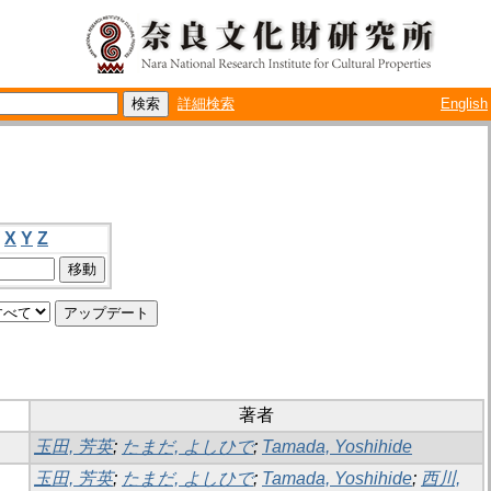
詳細検索
English
X
Y
Z
著者
玉田, 芳英
;
たまだ, よしひで
;
Tamada, Yoshihide
玉田, 芳英
;
たまだ, よしひで
;
Tamada, Yoshihide
;
西川,