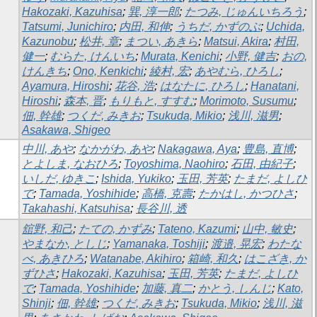
Hakozaki, Kazuhisa
;
巽, 淳一郎
;
たつみ, じゅんいちろう
;
Tatsumi, Junichiro
;
内田, 和伸
;
うちだ, かずのぶ
;
Uchida,
Kazunobu
;
松井, 章
;
まつい, あきら
;
Matsui, Akira
;
村田,
健一
;
むらた, けんいち
;
Murata, Kenichi
;
小野, 健吉
;
おの,
けんきち
;
Ono, Kenkichi
;
綾村, 宏
;
あやむら, ひろし
;
Ayamura, Hiroshi
;
花谷, 浩
;
はなたに, ひろし
;
Hanatani,
Hiroshi
;
森本, 晋
;
もりもと, すすむ
;
Morimoto, Susumu
;
佃, 幹雄
;
つくだ, みきお
;
Tsukuda, Mikio
;
浅川, 滋男
;
Asakawa, Shigeo
中川, あや
;
なかがわ, あや
;
Nakagawa, Aya
;
豊島, 直博
;
とよしま, なおひろ
;
Toyoshima, Naohiro
;
石田, 由紀子
;
いしだ, ゆきこ
;
Ishida, Yukiko
;
玉田, 芳英
;
たまだ, よしひ
で
;
Tamada, Yoshihide
;
高橋, 克壽
;
たかはし, かつひさ
;
Takahashi, Katsuhisa
;
長谷川, 透
舘野, 和己
;
たての, かずみ
;
Tateno, Kazumi
;
山中, 敏史
;
やまなか, としじ
;
Yamanaka, Toshiji
;
渡邉, 晃宏
;
わたな
べ, あきひろ
;
Watanabe, Akihiro
;
箱崎, 和久
;
はこざき, か
ずひさ
;
Hakozaki, Kazuhisa
;
玉田, 芳英
;
たまだ, よしひ
で
;
Tamada, Yoshihide
;
加藤, 真二
;
かとう, しんじ
;
Kato,
Shinji
;
佃, 幹雄
;
つくだ, みきお
;
Tsukuda, Mikio
;
浅川, 滋