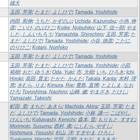
雄大
玉田, 芳英
;
たまだ, よしひで
;
Tamada, Yoshihide
内田, 和伸
;
うちだ, かずのぶ
;
Uchida, Kazunobu
;
小池, 伸
彦
;
こいけ, のぶひこ
;
Koike, Nobuhiko
;
山下, 信一郎
;
やま
した, しんいちろう
;
Yamashita, Shinichiro
;
玉田, 芳英
;
た
まだ, よしひで
;
Tamada, Yoshihide
;
小谷, 徳彦
;
こたに,
のりひこ
;
Kotani, Norihiko
玉田, 芳英
;
たまだ, よしひで
;
Tamada, Yoshihide
玉田, 芳英
;
たまだ, よしひで
;
Tamada, Yoshihide
;
小田,
裕樹
;
おだ, ゆうき
;
Oda, Yuki
;
市, 大樹
;
いち, ひろき
;
Ichi,
Hiroki
;
高田, 貫太
;
たかた, かんた
;
Takata, Kanta
;
木村, 理
恵
;
きむら, りえ
;
Kimura, Rie
;
豊島, 直博
;
とよしま, なお
ひろ
;
Toyoshima, Naohiro
;
山崎, 健
;
やまざき, たけし
;
Yamazaki, Takeshi
町田, 章
;
まちだ, あきら
;
Machida, Akira
;
玉田, 芳英
;
たま
だ, よしひで
;
Tamada, Yoshihide
;
小林, 謙一
;
こばやし,
けんいち
;
Kobayashi, Kenichi
;
森本, 晋
;
もりもと, すすむ
;
Morimoto, Susumu
;
西村, 康
;
にしむら, やすし
;
Nishimura, Yasushi
;
杉山, 洋
;
すぎやま, ひろし
;
Sugiyama, Hiroshi
;
沢田, 正昭
;
さわだ, まさあき
;