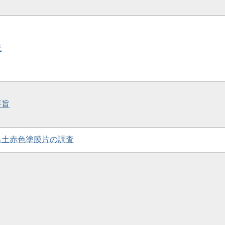
流
要旨
墳出土赤色塗膜片の調査