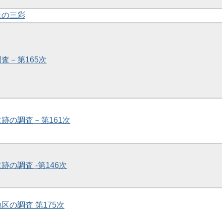
土の三彩
調査－第165次
遺跡の調査－第161次
跡の調査 -第146次
地区の調査 第175次