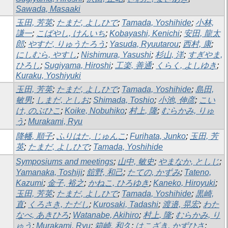
Sawada, Masaaki
玉田, 芳英
;
たまだ, よしひで
;
Tamada, Yoshihide
;
小林,
謙一
;
こばやし, けんいち
;
Kobayashi, Kenichi
;
安田, 龍太
郎
;
やすだ, りゅうたろう
;
Yasuda, Ryuutarou
;
西村, 康
;
にしむら, やすし
;
Nishimura, Yasushi
;
杉山, 洋
;
すぎやま,
ひろし
;
Sugiyama, Hiroshi
;
工楽, 善通
;
くらく, よしゆき
;
Kuraku, Yoshiyuki
玉田, 芳英
;
たまだ, よしひで
;
Tamada, Yoshihide
;
島田,
敏男
;
しまだ, としお
;
Shimada, Toshio
;
小池, 伸彦
;
こい
け, のぶひこ
;
Koike, Nobuhiko
;
村上, 隆
;
むらかみ, りゅ
う
;
Murakami, Ryu
降幡, 順子
;
ふりはた, じゅんこ
;
Furihata, Junko
;
玉田, 芳
英
;
たまだ, よしひで
;
Tamada, Yoshihide
Symposiums and meetings
;
山中, 敏史
;
やまなか, としじ
;
Yamanaka, Toshiji
;
舘野, 和己
;
たての, かずみ
;
Tateno,
Kazumi
;
金子, 裕之
;
かねこ, ひろゆき
;
Kaneko, Hiroyuki
;
玉田, 芳英
;
たまだ, よしひで
;
Tamada, Yoshihide
;
黒崎,
直
;
くろさき, ただし
;
Kurosaki, Tadashi
;
渡邉, 晃宏
;
わた
なべ, あきひろ
;
Watanabe, Akihiro
;
村上, 隆
;
むらかみ, り
ゅう
;
Murakami, Ryu
;
箱崎, 和久
;
はこざき, かずひさ
;