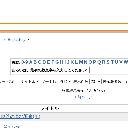
rties Repository
>
0-9
A
B
C
D
E
F
G
H
I
J
K
L
M
N
O
P
Q
R
S
T
U
V
W
移動:
あるいは、最初の数文字を入力してください:
ソート項目:
ソート順:
表示件数
表示著者数:
検索結果表示: 48 - 67 / 67
< 前ページ
タイトル
須恵器の産地調査(１)
 -第107次