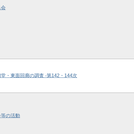
集会
四堂・東面回廊の調査 -第142・144次
会等の活動