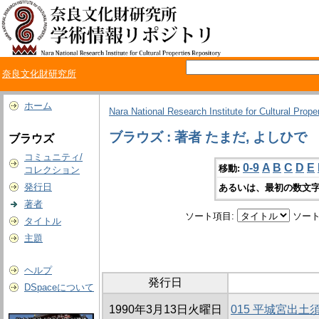
奈良文化財研究所
ホーム
Nara National Research Institute for Cultural Prope
ブラウズ : 著者 たまだ, よしひで
ブラウズ
コミュニティ/
0-9
A
B
C
D
E
移動:
コレクション
発行日
あるいは、最初の数文字
著者
ソート項目:
ソート
タイトル
主題
ヘルプ
発行日
DSpaceについて
1990年3月13日火曜日
015 平城宮出土