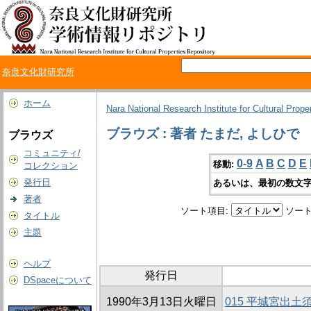
奈良文化財研究所
ホーム
Nara National Research Institute for Cultural Prope
ブラウズ : 著者 たまだ, よしひで
ブラウズ
コミュニティ/
0-9
A
B
C
D
E
移動:
コレクション
発行日
あるいは、最初の数文字
著者
ソート項目:
ソート
タイトル
主題
ヘルプ
発行日
DSpaceについて
1990年3月13日火曜日
015 平城宮出土