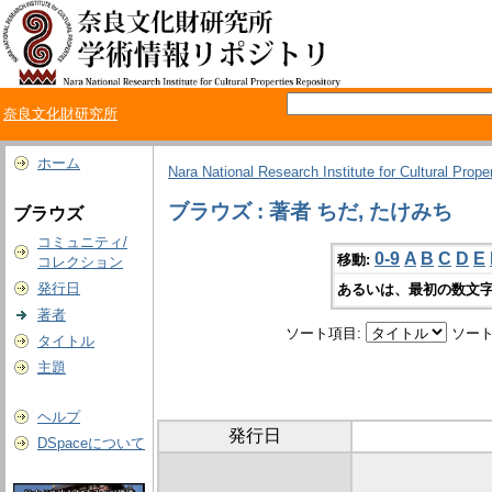
奈良文化財研究所
ホーム
Nara National Research Institute for Cultural Prope
ブラウズ : 著者 ちだ, たけみち
ブラウズ
コミュニティ/
0-9
A
B
C
D
E
移動:
コレクション
発行日
あるいは、最初の数文字
著者
ソート項目:
ソート
タイトル
主題
ヘルプ
発行日
DSpaceについて