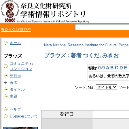
奈良文化財研究所
ホーム
Nara National Research Institute for Cultural Prope
ブラウズ : 著者 つくだ, みきお
ブラウズ
コミュニティ/
0-9
A
B
C
D
E
移動:
コレクション
発行日
あるいは、最初の数文字
著者
ソート項目:
ソート
タイトル
主題
ヘルプ
発行日
DSpaceについて