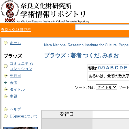
奈良文化財研究所
ホーム
Nara National Research Institute for Cultural Prope
ブラウズ : 著者 つくだ, みきお
ブラウズ
コミュニティ/
0-9
A
B
C
D
E
移動:
コレクション
発行日
あるいは、最初の数文字
著者
ソート項目:
ソート
タイトル
主題
ヘルプ
発行日
DSpaceについて