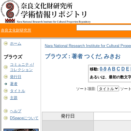
奈良文化財研究所
ホーム
Nara National Research Institute for Cultural Prope
ブラウズ : 著者 つくだ, みきお
ブラウズ
コミュニティ/
0-9
A
B
C
D
E
移動:
コレクション
発行日
あるいは、最初の数文字
著者
ソート項目:
ソート
タイトル
主題
ヘルプ
発行日
DSpaceについて