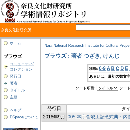
奈良文化財研究所
ホーム
Nara National Research Institute for Cultural Prope
ブラウズ : 著者 つざき, けんじ
ブラウズ
コミュニティ/
0-9
A
B
C
D
E
移動:
コレクション
発行日
あるいは、最初の数文字
著者
ソート項目:
ソート
タイトル
主題
発行日
タ
ヘルプ
2018年9月
005 本庁舎竣工記念式典・
DSpaceについて