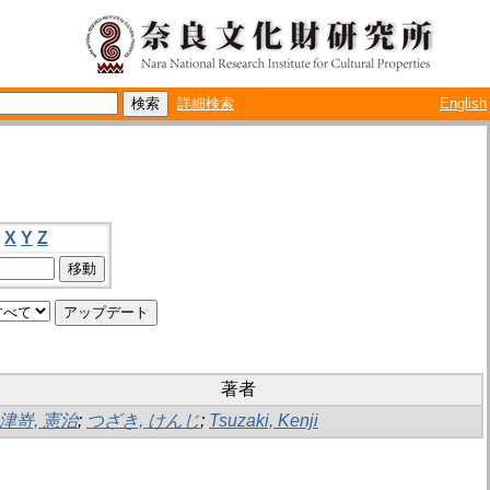
詳細検索
English
X
Y
Z
著者
津嵜, 憲治
;
つざき, けんじ
;
Tsuzaki, Kenji