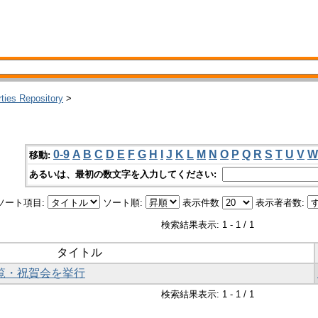
rties Repository
>
0-9
A
B
C
D
E
F
G
H
I
J
K
L
M
N
O
P
Q
R
S
T
U
V
W
移動:
あるいは、最初の数文字を入力してください:
ソート項目:
ソート順:
表示件数
表示著者数:
検索結果表示: 1 - 1 / 1
タイトル
内覧・祝賀会を挙行
検索結果表示: 1 - 1 / 1