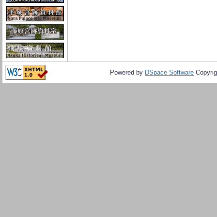
Powered by
DSpace Software
Copyrig