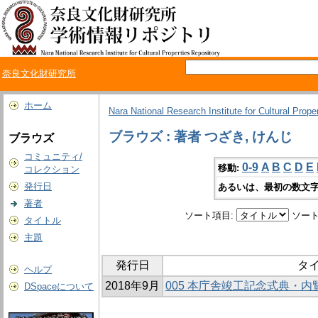
奈良文化財研究所
ホーム
Nara National Research Institute for Cultural Prope
ブラウズ : 著者 つざき, けんじ
ブラウズ
コミュニティ/
0-9
A
B
C
D
E
移動:
コレクション
発行日
あるいは、最初の数文字
著者
ソート項目:
ソート
タイトル
主題
発行日
タ
ヘルプ
2018年9月
005 本庁舎竣工記念式典・
DSpaceについて