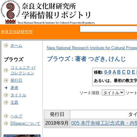
奈良文化財研究所
ホーム
Nara National Research Institute for Cultural Prope
ブラウズ : 著者 つざき, けんじ
ブラウズ
コミュニティ/
0-9
A
B
C
D
E
移動:
コレクション
発行日
あるいは、最初の数文字
著者
ソート項目:
ソート
タイトル
主題
発行日
タ
ヘルプ
2018年9月
005 本庁舎竣工記念式典・
DSpaceについて