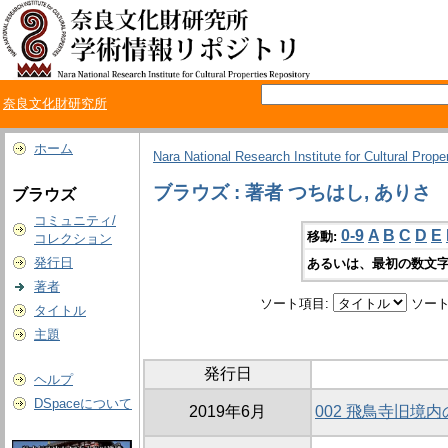
奈良文化財研究所
ホーム
Nara National Research Institute for Cultural Prope
ブラウズ : 著者 つちはし, ありさ
ブラウズ
コミュニティ/
0-9
A
B
C
D
E
移動:
コレクション
発行日
あるいは、最初の数文字
著者
ソート項目:
ソート
タイトル
主題
発行日
ヘルプ
DSpaceについて
2019年6月
002 飛鳥寺旧境内