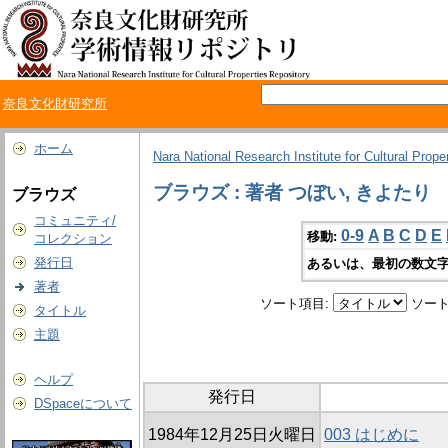
奈良文化財研究所
ホーム
Nara National Research Institute for Cultural Prope
ブラウズ : 著者 つぼい, きよたり
ブラウズ
コミュニティ/
0-9
A
B
C
D
E
移動:
コレクション
発行日
あるいは、最初の数文字
著者
ソート項目:
ソート
タイトル
主題
ヘルプ
発行日
DSpaceについて
1984年12月25日火曜日
003 はじめに