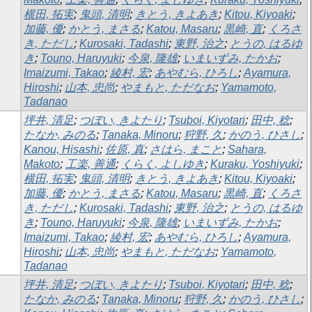
横田, 拓実
;
鬼頭, 清明
;
きとう, きよあき
;
Kitou, Kiyoaki
;
加藤, 優
;
かとう, まさる
;
Katou, Masaru
;
黒崎, 直
;
くろさ
き, ただし
;
Kurosaki, Tadashi
;
東野, 治之
;
とうの, はるゆ
き
;
Touno, Haruyuki
;
今泉, 隆雄
;
いまいずみ, たかお
;
Imaizumi, Takao
;
綾村, 宏
;
あやむら, ひろし
;
Ayamura,
Hiroshi
;
山本, 忠尚
;
やまもと, ただなお
;
Yamamoto,
Tadanao
坪井, 清足
;
つぼい, きよたり
;
Tsuboi, Kiyotari
;
田中, 稔
;
たなか, みのる
;
Tanaka, Minoru
;
狩野, 久
;
かのう, ひさし
;
Kanou, Hisashi
;
佐原, 真
;
さはら, まこと
;
Sahara,
Makoto
;
工楽, 善通
;
くらく, よしゆき
;
Kuraku, Yoshiyuki
;
横田, 拓実
;
鬼頭, 清明
;
きとう, きよあき
;
Kitou, Kiyoaki
;
加藤, 優
;
かとう, まさる
;
Katou, Masaru
;
黒崎, 直
;
くろさ
き, ただし
;
Kurosaki, Tadashi
;
東野, 治之
;
とうの, はるゆ
き
;
Touno, Haruyuki
;
今泉, 隆雄
;
いまいずみ, たかお
;
Imaizumi, Takao
;
綾村, 宏
;
あやむら, ひろし
;
Ayamura,
Hiroshi
;
山本, 忠尚
;
やまもと, ただなお
;
Yamamoto,
Tadanao
坪井, 清足
;
つぼい, きよたり
;
Tsuboi, Kiyotari
;
田中, 稔
;
たなか, みのる
;
Tanaka, Minoru
;
狩野, 久
;
かのう, ひさし
;