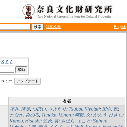
詳細検索
English
X
Y
Z
著者
坪井, 清足
;
つぼい, きよたり
;
Tsuboi, Kiyotari
;
田中, 稔
;
たなか, みのる
;
Tanaka, Minoru
;
狩野, 久
;
かのう, ひさし
;
Kanou, Hisashi
;
佐原, 真
;
さはら, まこと
;
Sahara,
Makoto
;
工楽, 善通
;
くらく, よしゆき
;
Kuraku, Yoshiyuki
;