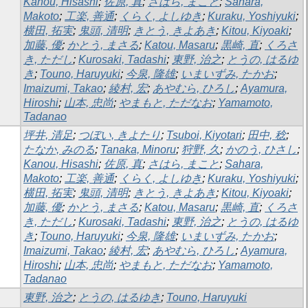
Kanou, Hisashi
;
佐原, 真
;
さはら, まこと
;
Sahara,
Makoto
;
工楽, 善通
;
くらく, よしゆき
;
Kuraku, Yoshiyuki
;
横田, 拓実
;
鬼頭, 清明
;
きとう, きよあき
;
Kitou, Kiyoaki
;
加藤, 優
;
かとう, まさる
;
Katou, Masaru
;
黒崎, 直
;
くろさ
き, ただし
;
Kurosaki, Tadashi
;
東野, 治之
;
とうの, はるゆ
き
;
Touno, Haruyuki
;
今泉, 隆雄
;
いまいずみ, たかお
;
Imaizumi, Takao
;
綾村, 宏
;
あやむら, ひろし
;
Ayamura,
Hiroshi
;
山本, 忠尚
;
やまもと, ただなお
;
Yamamoto,
Tadanao
坪井, 清足
;
つぼい, きよたり
;
Tsuboi, Kiyotari
;
田中, 稔
;
たなか, みのる
;
Tanaka, Minoru
;
狩野, 久
;
かのう, ひさし
;
Kanou, Hisashi
;
佐原, 真
;
さはら, まこと
;
Sahara,
Makoto
;
工楽, 善通
;
くらく, よしゆき
;
Kuraku, Yoshiyuki
;
横田, 拓実
;
鬼頭, 清明
;
きとう, きよあき
;
Kitou, Kiyoaki
;
加藤, 優
;
かとう, まさる
;
Katou, Masaru
;
黒崎, 直
;
くろさ
き, ただし
;
Kurosaki, Tadashi
;
東野, 治之
;
とうの, はるゆ
き
;
Touno, Haruyuki
;
今泉, 隆雄
;
いまいずみ, たかお
;
Imaizumi, Takao
;
綾村, 宏
;
あやむら, ひろし
;
Ayamura,
Hiroshi
;
山本, 忠尚
;
やまもと, ただなお
;
Yamamoto,
Tadanao
東野, 治之
;
とうの, はるゆき
;
Touno, Haruyuki