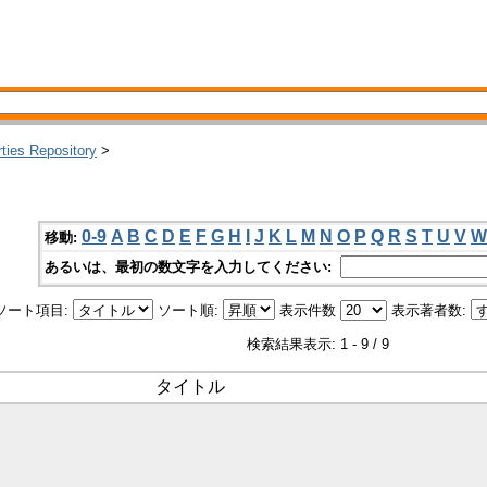
rties Repository
>
0-9
A
B
C
D
E
F
G
H
I
J
K
L
M
N
O
P
Q
R
S
T
U
V
W
移動:
あるいは、最初の数文字を入力してください:
ソート項目:
ソート順:
表示件数
表示著者数:
検索結果表示: 1 - 9 / 9
タイトル