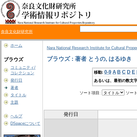
奈良文化財研究所
ホーム
Nara National Research Institute for Cultural Prope
ブラウズ : 著者 とうの, はるゆき
ブラウズ
コミュニティ/
0-9
A
B
C
D
E
移動:
コレクション
発行日
あるいは、最初の数文字
著者
ソート項目:
ソート
タイトル
主題
発行日
ヘルプ
DSpaceについて