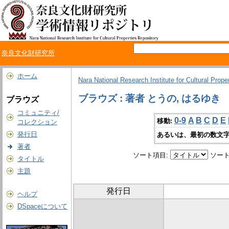
奈良文化財研究所
ホーム
Nara National Research Institute for Cultural Prope
ブラウズ : 著者 とうの, はるゆき
ブラウズ
コミュニティ/
0-9
A
B
C
D
E
移動:
コレクション
発行日
あるいは、最初の数文字
著者
ソート項目:
ソート
タイトル
主題
発行日
ヘルプ
DSpaceについて