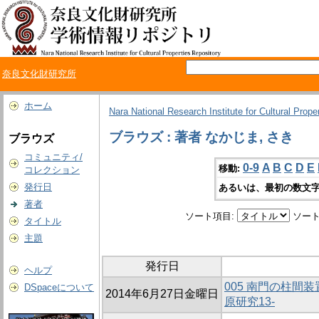
奈良文化財研究所
ホーム
Nara National Research Institute for Cultural Prope
ブラウズ : 著者 なかじま, さき
ブラウズ
コミュニティ/
0-9
A
B
C
D
E
移動:
コレクション
発行日
あるいは、最初の数文字
著者
ソート項目:
ソート
タイトル
主題
発行日
ヘルプ
005 南門の柱間
DSpaceについて
2014年6月27日金曜日
原研究13-