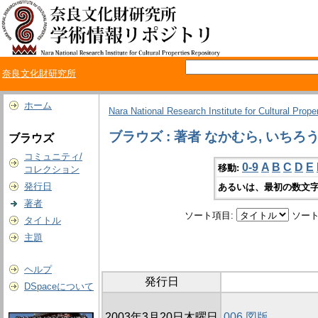
奈良文化財研究所
ホーム
Nara National Research Institute for Cultural Prope
ブラウズ : 著者 なかむら, いちろ
ブラウズ
コミュニティ/
0-9
A
B
C
D
E
移動:
コレクション
発行日
あるいは、最初の数文字
著者
ソート項目:
ソート
タイトル
主題
ヘルプ
発行日
DSpaceについて
2003年3月20日木曜日
006 図版