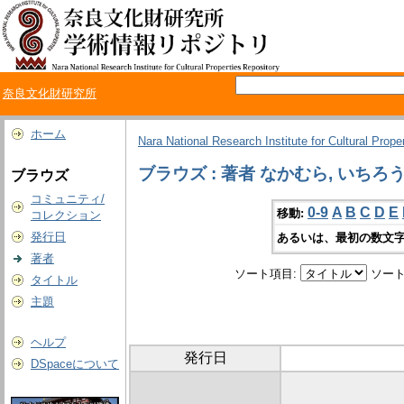
奈良文化財研究所
ホーム
Nara National Research Institute for Cultural Prope
ブラウズ : 著者 なかむら, いちろ
ブラウズ
コミュニティ/
0-9
A
B
C
D
E
移動:
コレクション
発行日
あるいは、最初の数文字
著者
ソート項目:
ソート
タイトル
主題
ヘルプ
発行日
DSpaceについて