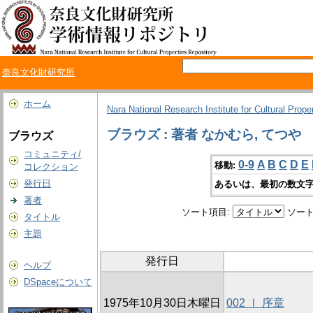
奈良文化財研究所
ホーム
Nara National Research Institute for Cultural Prope
ブラウズ : 著者 なかむら, てつや
ブラウズ
コミュニティ/
0-9
A
B
C
D
E
移動:
コレクション
発行日
あるいは、最初の数文字
著者
ソート項目:
ソート
タイトル
主題
発行日
ヘルプ
DSpaceについて
1975年10月30日木曜日
002 Ⅰ 序章