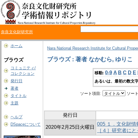
奈良文化財研究所
ホーム
Nara National Research Institute for Cultural Prope
ブラウズ : 著者 なかむら, ゆりこ
ブラウズ
コミュニティ/
0-9
A
B
C
D
E
移動:
コレクション
発行日
あるいは、最初の数文字
著者
ソート項目:
ソート
タイトル
主題
発行日
ヘルプ
005 １．文化財
DSpaceについて
2020年2月25日火曜日
［４］研究者にと