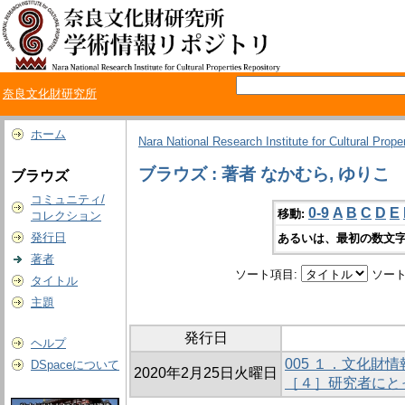
奈良文化財研究所
ホーム
Nara National Research Institute for Cultural Prope
ブラウズ : 著者 なかむら, ゆりこ
ブラウズ
コミュニティ/
0-9
A
B
C
D
E
移動:
コレクション
発行日
あるいは、最初の数文字
著者
ソート項目:
ソート
タイトル
主題
発行日
ヘルプ
005 １．文化財
DSpaceについて
2020年2月25日火曜日
［４］研究者にと