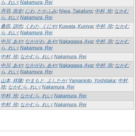
ら, れい
;
Nakamura, Rei
丹羽, 崇史
;
にわ, たかふみ
;
Niwa, Takafumi
;
中村, 玲
;
なかむ
ら, れい
;
Nakamura, Rei
桑田, 訓也
;
くわた, くにや
;
Kuwata, Kuniya
;
中村, 玲
;
なかむ
ら, れい
;
Nakamura, Rei
中川, あや
;
なかがわ, あや
;
Nakagawa, Aya
;
中村, 玲
;
なかむ
ら, れい
;
Nakamura, Rei
中村, 玲
;
なかむら, れい
;
Nakamura, Rei
中川, あや
;
なかがわ, あや
;
Nakagawa, Aya
;
中村, 玲
;
なかむ
ら, れい
;
Nakamura, Rei
山本, 祥隆
;
やまもと, よしたか
;
Yamamoto, Yoshitaka
;
中村,
玲
;
なかむら, れい
;
Nakamura, Rei
中村, 玲
;
なかむら, れい
;
Nakamura, Rei
中村, 玲
;
なかむら, れい
;
Nakamura, Rei