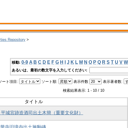
rties Repository
>
0-9
A
B
C
D
E
F
G
H
I
J
K
L
M
N
O
P
Q
R
S
T
U
V
W
移動:
あるいは、最初の数文字を入力してください:
ソート項目:
ソート順:
表示件数
表示著者数:
検索結果表示: 1 - 10 / 10
タイトル
1）平城宮跡造酒司出土木簡（重要文化財）
) 法華寺旧境内出土施釉磚