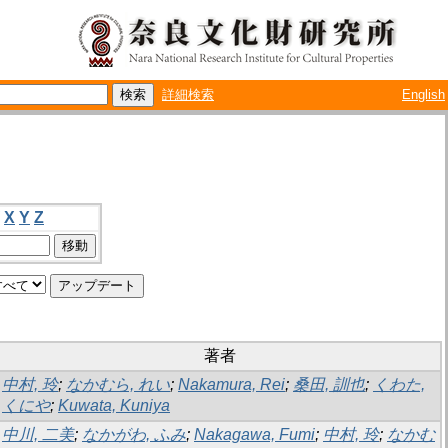
詳細検索
English
X
Y
Z
著者
中村, 玲
;
なかむら, れい
;
Nakamura, Rei
;
桑田, 訓也
;
くわた,
くにや
;
Kuwata, Kuniya
中川, 二美
;
なかがわ, ふみ
;
Nakagawa, Fumi
;
中村, 玲
;
なかむ