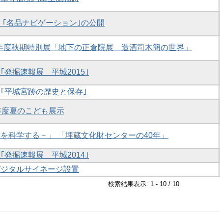
・ ｢名品ナビゲーション｣の公開
27年度秋期特別展「地下の正倉院展 造酒司木簡の世界」
｢発掘速報展 平城2015｣
介｢平城宮跡の歴史と保存｣
7年度夏のこども展示
簡を科学する－」 「埋蔵文化財センターの40年」
｢発掘速報展 平城2014｣
デジタルサイネージ設置
検索結果表示: 1 - 10 / 10