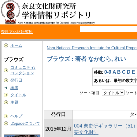
奈良文化財研究所
ホーム
Nara National Research Institute for Cultural Prope
ブラウズ : 著者 なかむら, れい
ブラウズ
コミュニティ/
0-9
A
B
C
D
E
移動:
コレクション
発行日
あるいは、最初の数文字
著者
ソート項目:
ソート
タイトル
主題
発行日
タ
ヘルプ
DSpaceについて
004 奈史研ギャラリー（5
2015年12月
要文化財）