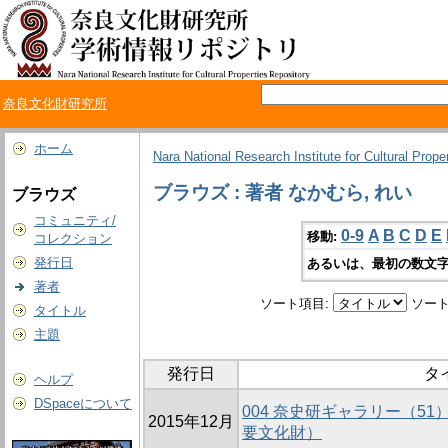
奈良文化財研究所
ホーム
Nara National Research Institute for Cultural Prope
ブラウズ : 著者 なかむら, れい
ブラウズ
コミュニティ/
0-9
A
B
C
D
E
移動:
コレクション
発行日
あるいは、最初の数文字
著者
ソート項目:
ソート
タイトル
主題
発行日
タ
ヘルプ
DSpaceについて
004 奈史研ギャラリー（5
2015年12月
要文化財）