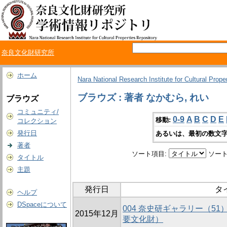
奈良文化財研究所
ホーム
Nara National Research Institute for Cultural Prope
ブラウズ : 著者 なかむら, れい
ブラウズ
コミュニティ/
0-9
A
B
C
D
E
移動:
コレクション
発行日
あるいは、最初の数文字
著者
ソート項目:
ソート
タイトル
主題
発行日
タ
ヘルプ
DSpaceについて
004 奈史研ギャラリー（5
2015年12月
要文化財）