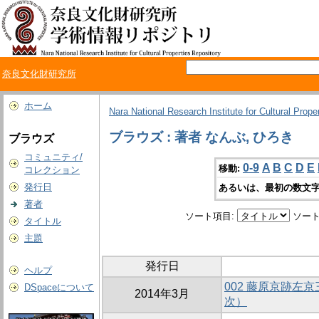
奈良文化財研究所
ホーム
Nara National Research Institute for Cultural Prope
ブラウズ : 著者 なんぶ, ひろき
ブラウズ
コミュニティ/
0-9
A
B
C
D
E
移動:
コレクション
発行日
あるいは、最初の数文字
著者
ソート項目:
ソート
タイトル
主題
発行日
ヘルプ
002 藤原京跡左
DSpaceについて
2014年3月
次）