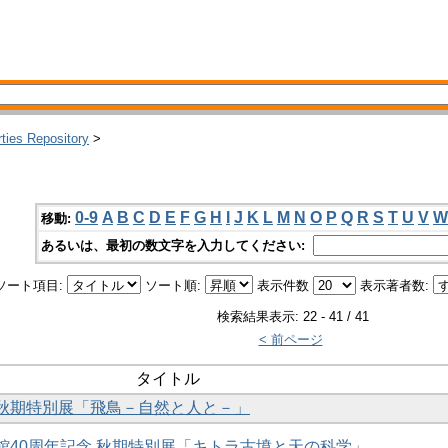
rties Repository
>
0-9
A
B
C
D
E
F
G
H
I
J
K
L
M
N
O
P
Q
R
S
T
U
V
W
移動:
あるいは、最初の数文字を入力してください:
ソート項目:
ソート順:
表示件数
表示著者数:
検索結果表示: 22 - 41 / 41
< 前ページ
タイトル
 秋期特別展「飛鳥－自然と人と－」
開館40周年記念 秋期特別展「キトラ古墳と天の科学」