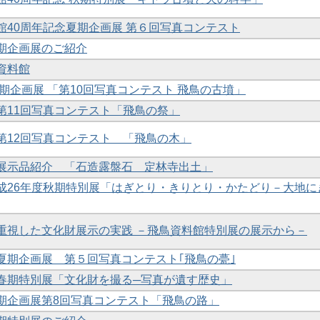
開館40周年記念夏期企画展 第６回写真コンテスト
冬期企画展のご紹介
鳥資料館
 夏期企画展 「第10回写真コンテスト 飛鳥の古墳」
 第11回写真コンテスト「飛鳥の祭」
 第12回写真コンテスト 「飛鳥の木」
館 展示品紹介 「石造露盤石 定林寺出土」
館平成26年度秋期特別展「はぎとり・きりとり・かたどり－大地に
解を重視した文化財展示の実践 －飛鳥資料館特別展の展示から－
 夏期企画展 第５回写真コンテスト｢飛鳥の甍｣
 春期特別展「文化財を撮る─写真が遺す歴史」
夏期企画展第8回写真コンテスト「飛鳥の路」