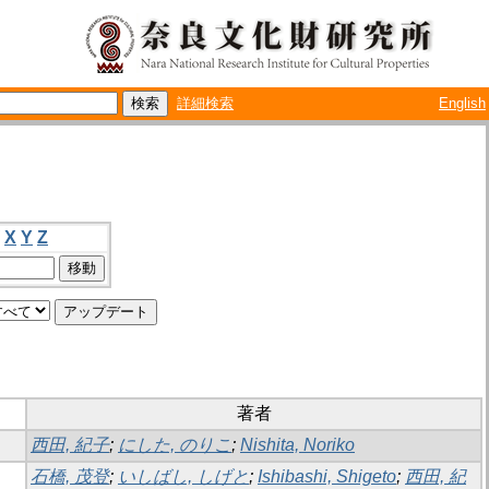
詳細検索
English
X
Y
Z
著者
西田, 紀子
;
にした, のりこ
;
Nishita, Noriko
石橋, 茂登
;
いしばし, しげと
;
Ishibashi, Shigeto
;
西田, 紀